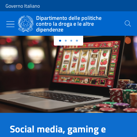
Vai al contenuto
Vai alla navigazione del sito
Governo Italiano
Dipartimento delle politiche
contro la droga e le altre
Cerca
dipendenze
Primo piano
Social media, gaming e