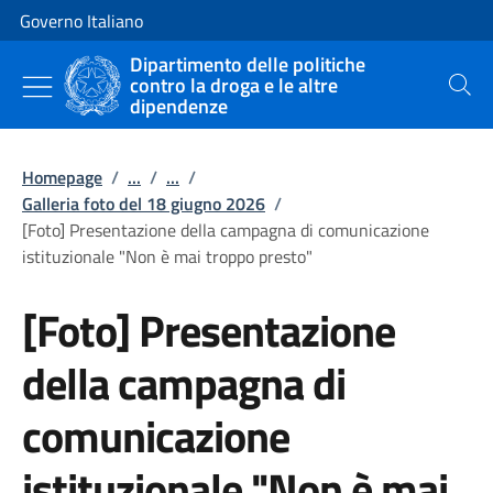
Vai al contenuto
Vai alla navigazione del sito
Governo Italiano
Dipartimento delle politiche
contro la droga e le altre
Cerca
dipendenze
Homepage
/
...
/
...
/
Galleria foto del 18 giugno 2026
/
[Foto] Presentazione della campagna di comunicazione
istituzionale "Non è mai troppo presto"
[Foto] Presentazione
della campagna di
comunicazione
istituzionale "Non è mai