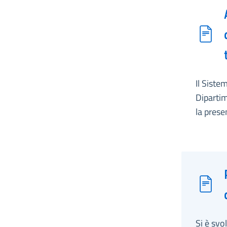
Il Siste
Dipartim
la prese
Si è svo