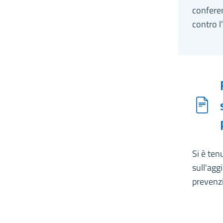
confere
contro l
Si è ten
sull'agg
prevenzi