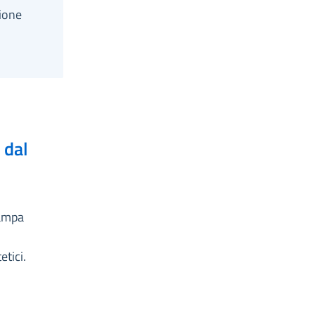
ione
 dal
tampa
etici.