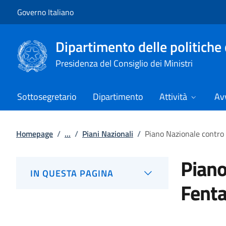
Vai al contenuto
Vai alla navigazione del sito
Governo Italiano
Dipartimento delle politiche 
Presidenza del Consiglio dei Ministri
Sottosegretario
Dipartimento
Attività
Avv
Homepage
/
...
/
Piani Nazionali
/
Piano Nazionale contro 
Piano
IN QUESTA PAGINA
Fenta