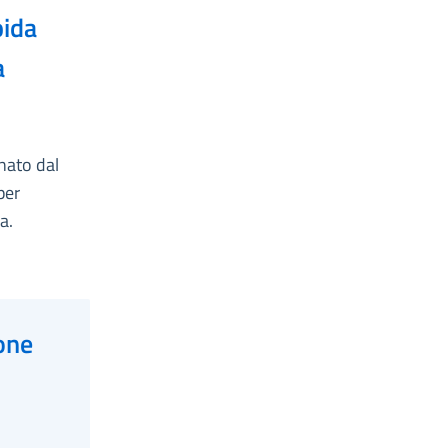
pida
a
nato dal
per
a.
one