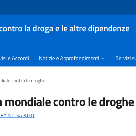
contro la droga e le altre dipendenze
isi e Accordi
Notizie e Approfondimenti
Servizi su
iale contro le droghe
a mondiale contro le droghe
-BY-NC-SA 3.0 IT