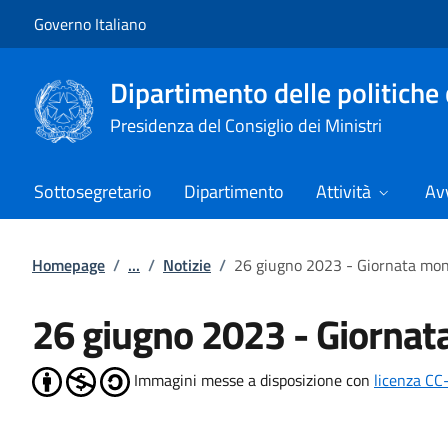
Vai al contenuto
Vai alla navigazione del sito
Governo Italiano
Dipartimento delle politiche 
Presidenza del Consiglio dei Ministri
Sottosegretario
Dipartimento
Attività
Avv
Homepage
/
...
/
Notizie
/
26 giugno 2023 - Giornata mond
26 giugno 2023 - Giornat
Immagini messe a disposizione con
licenza CC