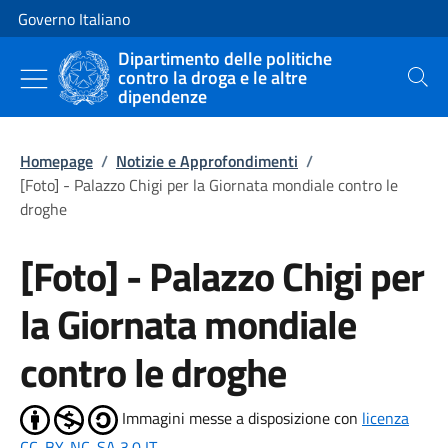
Vai al contenuto
Vai alla navigazione del sito
Governo Italiano
Dipartimento delle politiche
contro la droga e le altre
Cerca
dipendenze
Homepage
/
Notizie e Approfondimenti
/
[Foto] - Palazzo Chigi per la Giornata mondiale contro le
droghe
[Foto] - Palazzo Chigi per
la Giornata mondiale
contro le droghe
Immagini messe a disposizione con
licenza
CC-BY-NC-SA 3.0 IT