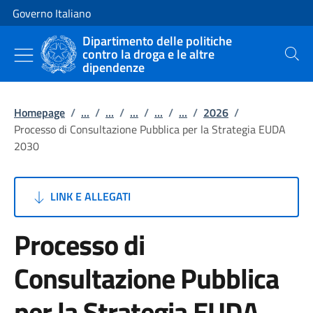
Vai al contenuto
Vai alla navigazione del sito
Governo Italiano
Dipartimento delle politiche
contro la droga e le altre
Cerca
dipendenze
Homepage
/
...
/
...
/
...
/
...
/
...
/
2026
/
Processo di Consultazione Pubblica per la Strategia EUDA
2030
LINK E ALLEGATI
Processo di
Consultazione Pubblica
per la Strategia EUDA