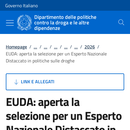
Vai al contenuto
Vai alla navigazione del sito
Governo Italiano
Dipartimento delle politiche
contro la droga e le altre
Cerca
dipendenze
Homepage
/
...
/
...
/
...
/
...
/
...
/
2026
/
EUDA: aperta la selezione per un Esperto Nazionale
Distaccato in politiche sulle droghe
LINK E ALLEGATI
EUDA: aperta la
selezione per un Esperto
Nazionale Distaccato in