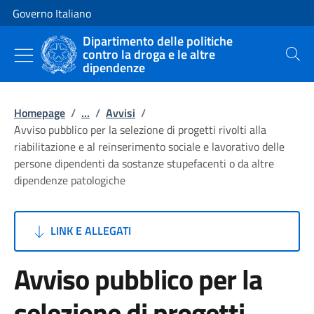
Vai al contenuto
Vai alla navigazione del sito
Governo Italiano
Dipartimento delle politiche
contro la droga e le altre
Cerca
dipendenze
Homepage
/
...
/
Avvisi
/
Avviso pubblico per la selezione di progetti rivolti alla
riabilitazione e al reinserimento sociale e lavorativo delle
persone dipendenti da sostanze stupefacenti o da altre
dipendenze patologiche
LINK E ALLEGATI
Avviso pubblico per la
selezione di progetti