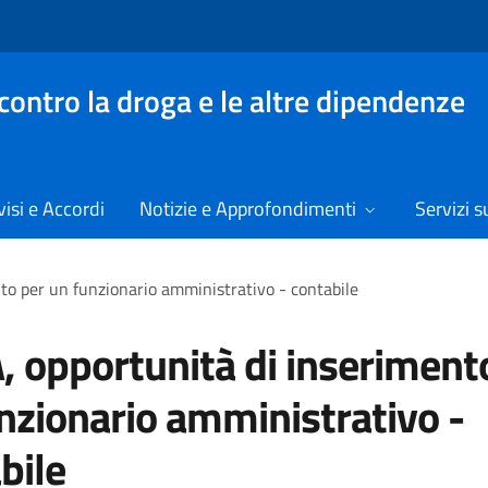
contro la droga e le altre dipendenze
isi e Accordi
Notizie e Approfondimenti
Servizi su
to per un funzionario amministrativo - contabile
 opportunità di inseriment
nzionario amministrativo -
bile