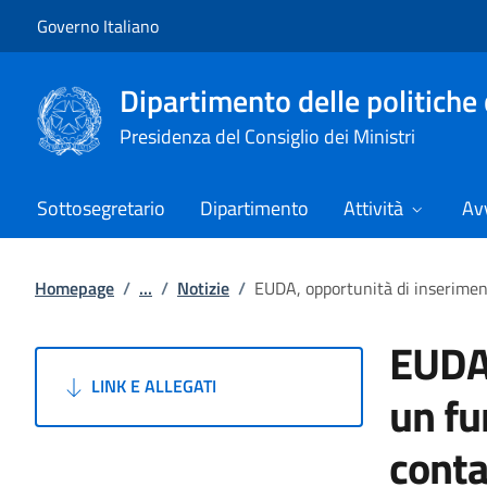
Vai al contenuto
Vai alla navigazione del sito
Governo Italiano
Dipartimento delle politiche 
Presidenza del Consiglio dei Ministri
Sottosegretario
Dipartimento
Attività
Avv
Homepage
/
...
/
Notizie
/
EUDA, opportunità di inserimen
EUDA,
LINK E ALLEGATI
un fu
conta