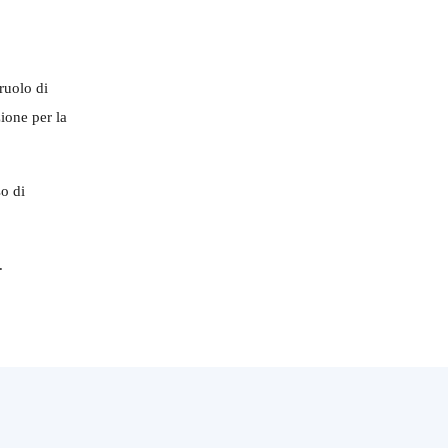
ruolo di
zione per la
so di
.