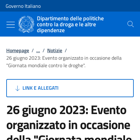
Vai al contenuto
Vai alla navigazione del sito
Governo Italiano
Dipartimento delle politiche
contro la droga e le altre
Cerca
dipendenze
Homepage
/
...
/
Notizie
/
26 giugno 2023: Evento organizzato in occasione della
"Giornata mondiale contro le droghe".
LINK E ALLEGATI
26 giugno 2023: Evento
organizzato in occasione
della "Giornata mondiale