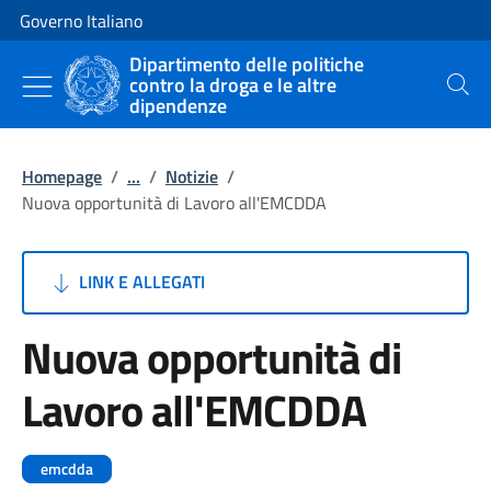
Vai al contenuto
Vai alla navigazione del sito
Governo Italiano
Dipartimento delle politiche
contro la droga e le altre
Cerca
dipendenze
Homepage
/
...
/
Notizie
/
Nuova opportunità di Lavoro all'EMCDDA
LINK E ALLEGATI
Nuova opportunità di
Lavoro all'EMCDDA
emcdda