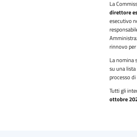
La Commissi
direttore e
esecutivo no
responsabile
Amministrazi
rinnovo per
La nomina s
su una list
processo di 
Tutti gli in
ottobre 20