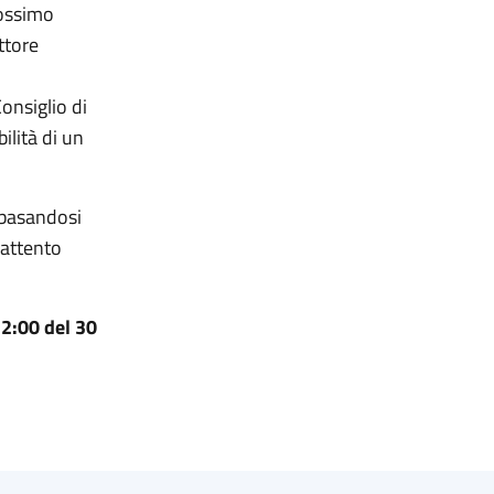
rossimo
ettore
onsiglio di
ilità di un
 basandosi
 attento
12:00 del 30