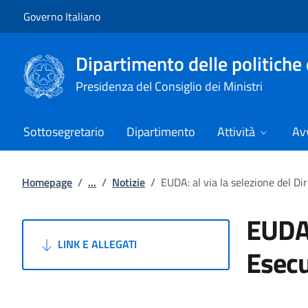
Vai al contenuto
Vai alla navigazione del sito
Governo Italiano
Dipartimento delle politiche 
Presidenza del Consiglio dei Ministri
Sottosegretario
Dipartimento
Attività
Avv
Homepage
/
...
/
Notizie
/
EUDA: al via la selezione del Di
EUDA:
LINK E ALLEGATI
Esecu