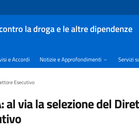
contro la droga e le altre dipendenze
isi e Accordi
Notizie e Approfondimenti
Servizi su
rettore Esecutivo
 al via la selezione del Dire
tivo