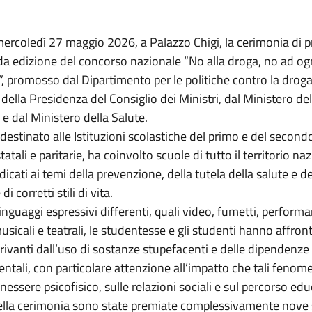
 mercoledì 27 maggio 2026, a Palazzo Chigi, la cerimonia di 
da edizione del concorso nazionale “No alla droga, no ad og
 promosso dal Dipartimento per le politiche contro la droga 
ella Presidenza del Consiglio dei Ministri, dal Ministero del
 e dal Ministero della Salute.
 destinato alle Istituzioni scolastiche del primo e del secondo
tatali e paritarie, ha coinvolto scuole di tutto il territorio n
dicati ai temi della prevenzione, della tutela della salute e de
 corretti stili di vita.
inguaggi espressivi differenti, quali video, fumetti, perform
musicali e teatrali, le studentesse e gli studenti hanno affron
erivanti dall’uso di sostanze stupefacenti e delle dipendenze
tali, con particolare attenzione all’impatto che tali feno
nessere psicofisico, sulle relazioni sociali e sul percorso edu
ella cerimonia sono state premiate complessivamente nove s