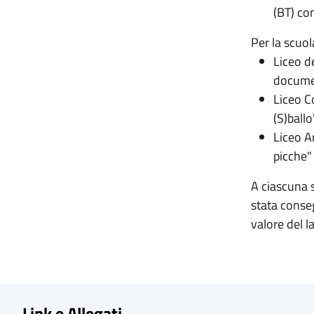
(BT) con
Per la scuo
Liceo d
documen
Liceo C
(S)ballo
Liceo A
picche"
A ciascuna s
stata conse
valore del l
Link e Allegati