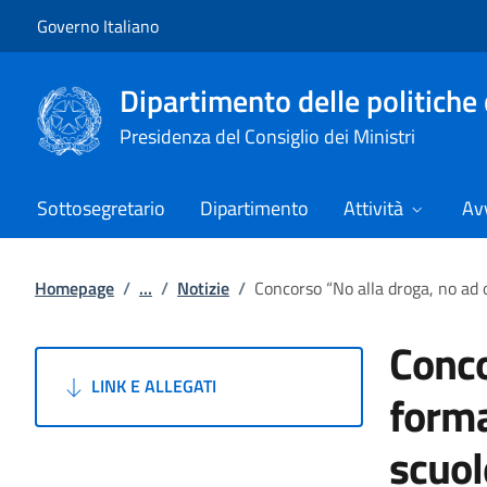
Vai al contenuto
Vai alla navigazione del sito
Governo Italiano
Dipartimento delle politiche 
Presidenza del Consiglio dei Ministri
Sottosegretario
Dipartimento
Attività
Avv
Homepage
/
...
/
Notizie
/
Concorso “No alla droga, no ad o
Conco
LINK E ALLEGATI
forma
scuole