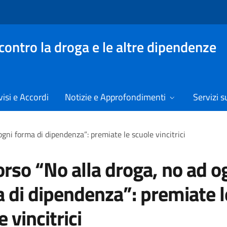
contro la droga e le altre dipendenze
isi e Accordi
Notizie e Approfondimenti
Servizi su
gni forma di dipendenza”: premiate le scuole vincitrici
rso “No alla droga, no ad o
 di dipendenza”: premiate l
 vincitrici