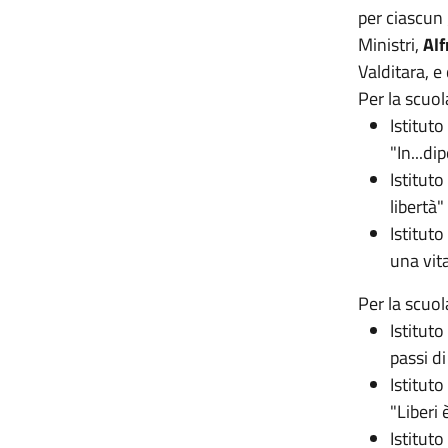
per ciascun 
Ministri,
Al
Valditara, e
Per la scuol
Istitut
"In...di
Istituto
libertà"
Istituto
una vita
Per la scuo
Istitut
passi d
Istitut
"Liberi
Istitut