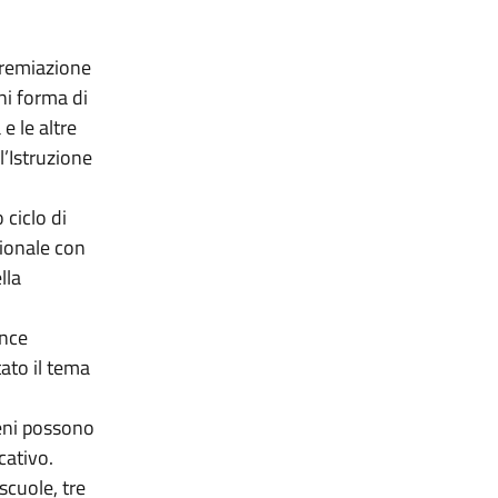
premiazione
ni forma di
e le altre
l’Istruzione
 ciclo di
azionale con
lla
ance
tato il tema
meni possono
cativo.
cuole, tre