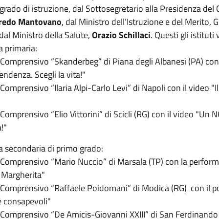
grado di istruzione, dal Sottosegretario alla Presidenza del 
fredo Mantovano
, dal Ministro dell’Istruzione e del Merito, 
 dal Ministro della Salute,
Orazio Schillaci
. Questi gli istituti 
a primaria:
o Comprensivo “Skanderbeg” di Piana degli Albanesi (PA) con 
pendenza. Scegli la vita!"
 Comprensivo “Ilaria Alpi-Carlo Levi” di Napoli con il video "Il 
 Comprensivo “Elio Vittorini” di Scicli (RG) con il video "Un 
!"
la secondaria di primo grado:
o Comprensivo “Mario Nuccio” di Marsala (TP) con la perform
i Margherita"
o Comprensivo “Raffaele Poidomani” di Modica (RG) con il p
 è consapevoli"
o Comprensivo “De Amicis-Giovanni XXIII” di San Ferdinando 