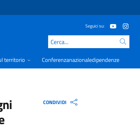
Seguici su:
Cerca
l territorio
Conferenzanazionaledipendenze
gni
CONDIVIDI
e