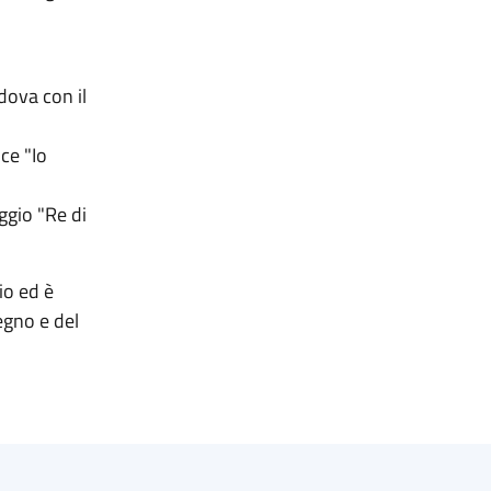
ova con il
ce "Io
ggio "Re di
io ed è
egno e del