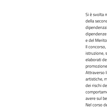
Si è svolta
della secon
dipendenza”,
dipendenze d
e del Merito
Il concorso,
istruzione, s
elaborati de
promozione di
Attraverso l
artistiche, 
dei rischi d
comportamen
avere sul be
Nel corso d