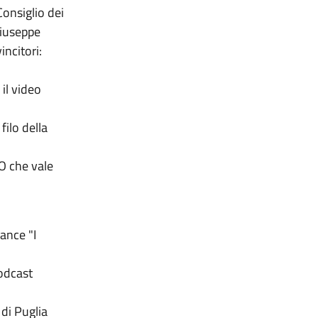
Consiglio dei
Giuseppe
vincitori:
il video
filo della
NO che vale
ance "I
odcast
di Puglia