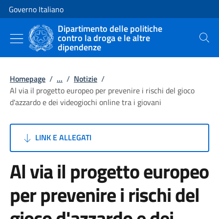
Vai al contenuto
Vai alla navigazione del sito
Governo Italiano
Dipartimento delle politiche
contro la droga e le altre
Cerca
dipendenze
Homepage
/
...
/
Notizie
/
Al via il progetto europeo per prevenire i rischi del gioco
d'azzardo e dei videogiochi online tra i giovani
LINK E ALLEGATI
Al via il progetto europeo
per prevenire i rischi del
gioco d'azzardo e dei