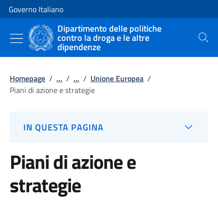
Vai al contenuto
Vai alla navigazione del sito
Governo Italiano
Dipartimento delle politiche
contro la droga e le altre
Cerca
dipendenze
Homepage
/
...
/
...
/
Unione Europea
/
Piani di azione e strategie
IN QUESTA PAGINA
Piani di azione e
strategie