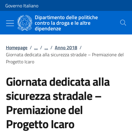
Vai al contenuto
Vai alla navigazione del sito
Governo Italiano
Dipartimento delle politiche
contro la droga e le altre
Cerca
dipendenze
Homepage
/
...
/
...
/
Anno 2018
/
Giornata dedicata alla sicurezza stradale – Premiazione del
Progetto Icaro
Giornata dedicata alla
sicurezza stradale –
Premiazione del
Progetto Icaro