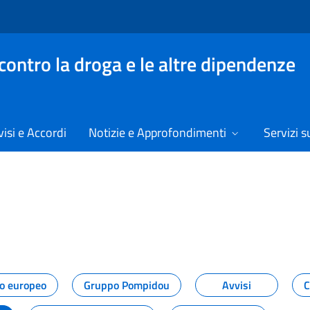
contro la droga e le altre dipendenze
isi e Accordi
Notizie e Approfondimenti
Servizi su
izie
o europeo
Gruppo Pompidou
Avvisi
C