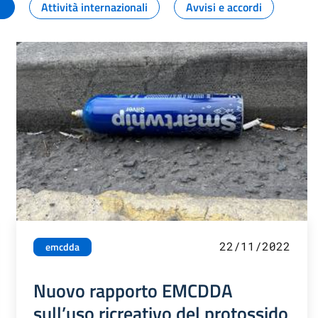
Attività internazionali
Avvisi e accordi
22/11/2022
emcdda
Nuovo rapporto EMCDDA
sull’uso ricreativo del protossido