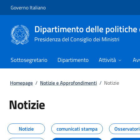
Vai al contenuto
Vai alla navigazione del sito
Governo Italiano
Dipartimento delle politiche 
Presidenza del Consiglio dei Ministri
Sottosegretario
Dipartimento
Attività
Avv
Homepage
/
Notizie e Approfondimenti
/
Notizie
Notizie
Tutti i contenuti della pagina Not
Notizie
comunicati stampa
Osservatori