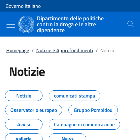
Vai al contenuto
Vai alla navigazione del sito
Governo Italiano
Dipartimento delle politiche
contro la droga e le altre
Cerca
dipendenze
Homepage
/
Notizie e Approfondimenti
/
Notizie
Notizie
Tutti i contenuti della pagina Not
Notizie
comunicati stampa
Osservatorio europeo
Gruppo Pompidou
Avvisi
Campagne di comunicazione
galleria
News