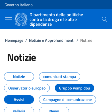
Vai al contenuto
Vai alla navigazione del sito
Governo Italiano
Dipartimento delle politiche
contro la droga e le altre
Cerca
dipendenze
Homepage
/
Notizie e Approfondimenti
/
Notizie
Notizie
Tutti i contenuti della pagina Not
Notizie
comunicati stampa
Osservatorio europeo
Gruppo Pompidou
Avvisi
Campagne di comunicazione
galleria
News