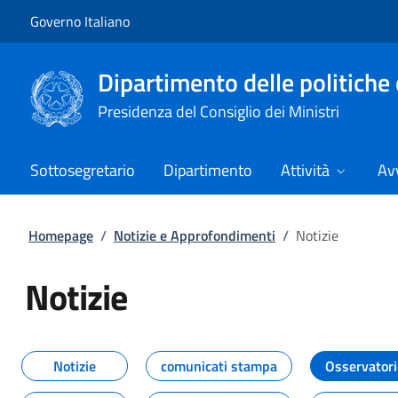
Vai al contenuto
Vai alla navigazione del sito
Governo Italiano
Dipartimento delle politiche 
Presidenza del Consiglio dei Ministri
Sottosegretario
Dipartimento
Attività
Avv
Homepage
/
Notizie e Approfondimenti
/
Notizie
Notizie
Tutti i contenuti della pagina Not
Notizie
comunicati stampa
Osservatori