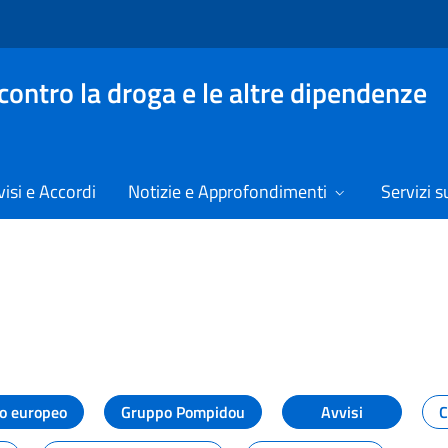
contro la droga e le altre dipendenze
isi e Accordi
Notizie e Approfondimenti
Servizi su
izie
o europeo
Gruppo Pompidou
Avvisi
C